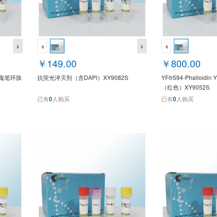
￥149.00
￥800.00
3标记鬼笔环肽
抗荧光淬灭剂（含DAPI）XY9082S
YF®594-Phalloid
（红色）XY9052S
已有
0
人购买
已有
0
人购买