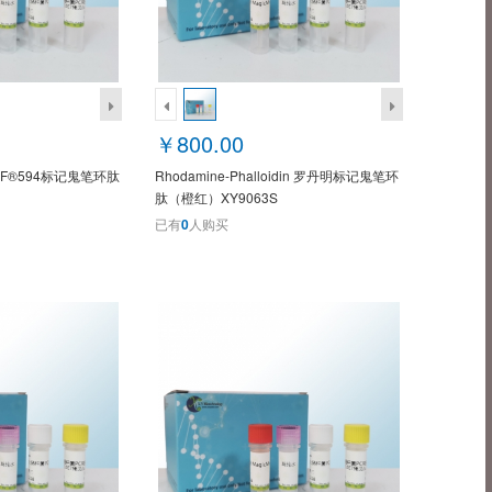
￥800.00
in YF®594标记鬼笔环肽
Rhodamine-Phalloidin 罗丹明标记鬼笔环
肽（橙红）XY9063S
已有
0
人购买