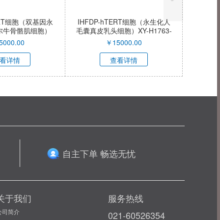
TERT细胞（双基因永
IHFDP-hTERT细胞（永生化人
尔牛骨骼肌细胞）
毛囊真皮乳头细胞）XY-H1763-
C039-QI
QI
5000.00
￥
15000.00
看详情
查看详情
自主下单 畅选无忧
关于我们
服务热线
公司简介
021-60526354