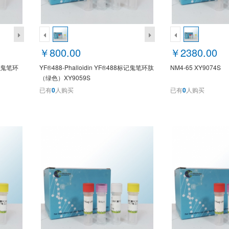
￥800.00
￥2380.00
 标记鬼笔环
YF®488-Phalloidin YF®488标记鬼笔环肽
NM4-65 XY9074S
（绿色）XY9059S
已有
0
人购买
已有
0
人购买