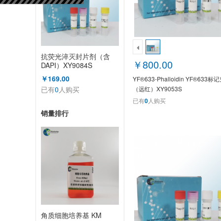
抗荧光淬灭封片剂（含
￥800.00
DAPI）XY9084S
￥169.00
YF®633-Phalloidin YF®63
已有
0
人购买
（远红）XY9053S
已有
0
人购买
销量排行
角质细胞培养基 KM