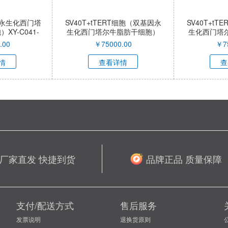
导永生化西门塔
SV40T+tTERT细胞（双基因永
SV40T+t
Y-C041-
生化西门塔尔牛脂肪干细胞）
生化西门塔
XY-C040-QI
XY-
.00
￥
75000.00
￥
7
情
查看详情
查
厂家直发 快捷到货
品牌正品 质量保障
支付/配送方式
售后服务
发票说明
退换货原则