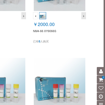
￥2000.00
NM4-66 XY9066S
已有
0
人购买
0