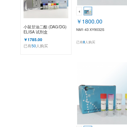
￥1800.00
小鼠甘油二酯 (DAG/DG)
NM1-43 XY9032S
ELISA 试剂盒
￥1785.00
已有
0
人购买
已有
50
人购买