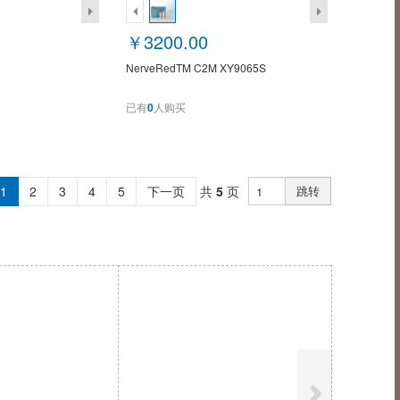
￥3200.00
NerveRedTM C2M XY9065S
已有
0
人购买
1
2
3
4
5
下一页
共
5
页
跳转