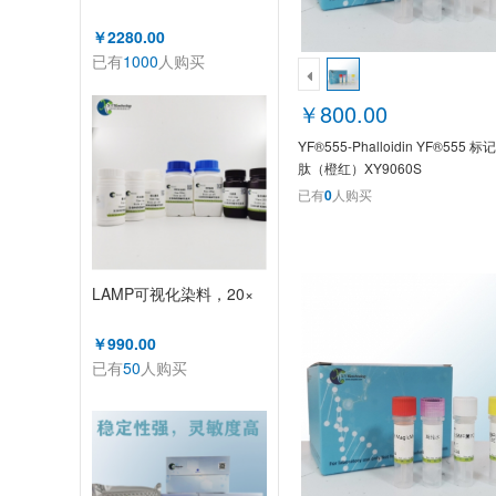
￥2280.00
已有
1000
人购买
￥800.00
YF®555-Phalloidin YF®555
肽（橙红）XY9060S
已有
0
人购买
LAMP可视化染料，20×
￥990.00
已有
50
人购买