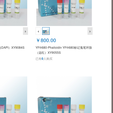
￥800.00
API）XY9084S
YF®680-Phalloidin YF®680标记鬼笔环肽
（远红）XY9055S
已有
0
人购买