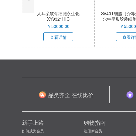
人耳朵软骨细胞永生化
SV40T细胞（介
XY9321HIC
尔牛星形胶质细胞）X
QI
￥
50000.00
￥
55000
查看详情
查看详
品类齐全 在线比价
新手上路
购物指南
如何成为会员
注册新会员