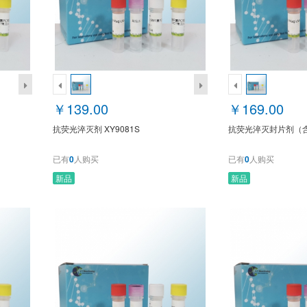
￥139.00
￥169.00
抗荧光淬灭剂 XY9081S
抗荧光淬灭封片剂（含D
已有
0
人购买
已有
0
人购买
新品
新品