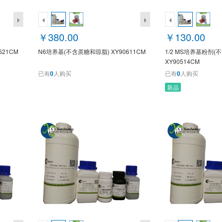
￥380.00
￥130.00
621CM
N6培养基(不含蔗糖和琼脂) XY90611CM
1/2 MS培养基粉剂(
XY90514CM
已有
0
人购买
已有
0
人购买
新品