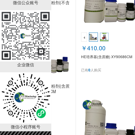
微信公众账号
1/2 MS培养基粉剂(不含
蔗糖和琼脂)
XY90514CM
￥130.00
已有
0
人购买
￥410.00
HE培养基(含蔗糖) XY90686CM
企业微信
已有
0
人购买
1/2 MS培养基粉剂(含蔗
糖) XY90513CM
￥130.00
已有
0
人购买
微信小程序账号