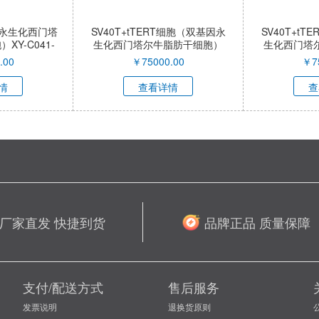
导永生化西门塔
SV40T+tTERT细胞（双基因永
SV40T+t
Y-C041-
生化西门塔尔牛脂肪干细胞）
生化西门塔
XY-C040-QI
XY-
.00
￥
75000.00
￥
7
情
查看详情
查
厂家直发 快捷到货
品牌正品 质量保障
支付/配送方式
售后服务
发票说明
退换货原则