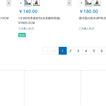
￥140.00
￥180.00
513CM
1/2 MS培养基粉剂(含蔗糖和琼脂)
缓冲蛋白胨水(BPW,无菌
XY90512CM
已有
0
人购买
已有
0
人购买
新品
上一页
1
2
3
4
5
6