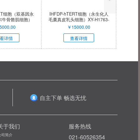
TERT细胞（双基因永
IHFDP-hTERT细胞（永生化人
尔牛骨骼肌细胞）
毛囊真皮乳头细胞）XY-H1763-
C039-QI
QI
5000.00
￥
15000.00
看详情
查看详情
自主下单 畅选无忧
关于我们
服务热线
公司简介
021-60526354