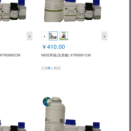
￥410.00
XY90680CM
N6培养基(含蔗糖) XY90681CM
已有
0
人购买