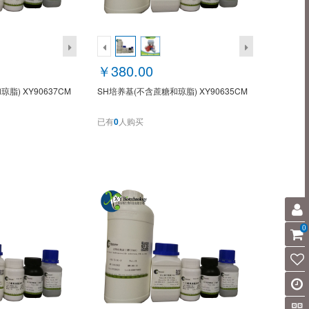
￥380.00
脂) XY90637CM
SH培养基(不含蔗糖和琼脂) XY90635CM
已有
0
人购买
0