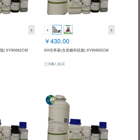
￥430.00
) XY90662CM
SH培养基(含蔗糖和琼脂) XY90665CM
已有
0
人购买