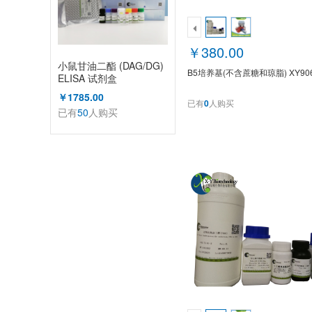
￥380.00
小鼠甘油二酯 (DAG/DG)
B5培养基(不含蔗糖和琼脂) XY90
ELISA 试剂盒
￥1785.00
已有
0
人购买
已有
50
人购买