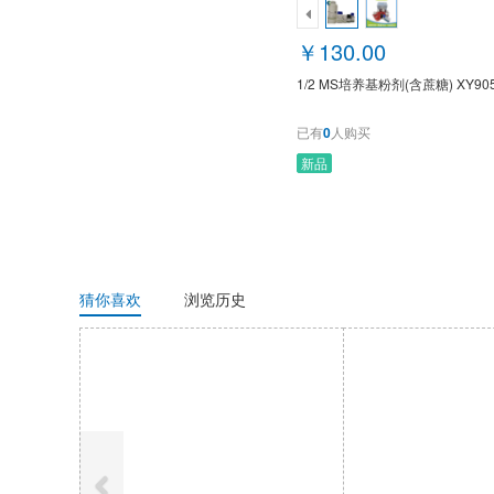
￥130.00
1/2 MS培养基粉剂(含蔗糖) XY90
已有
0
人购买
新品
猜你喜欢
浏览历史