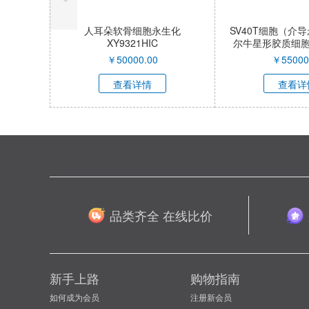
人耳朵软骨细胞永生化
SV40T细胞（介
XY9321HIC
尔牛星形胶质细胞）X
QI
￥
50000.00
￥
55000
查看详情
查看详
品类齐全 在线比价
新手上路
购物指南
如何成为会员
注册新会员