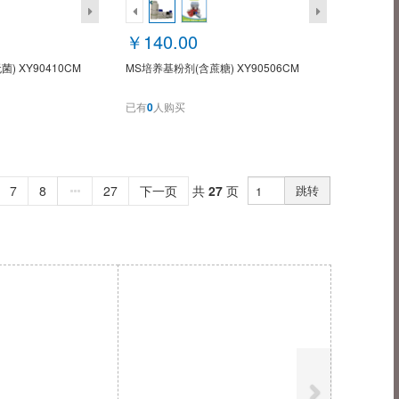
￥140.00
) XY90410CM
MS培养基粉剂(含蔗糖) XY90506CM
已有
0
人购买
7
8
27
下一页
共
27
页
跳转