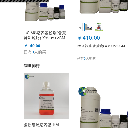
1/2 MS培养基粉剂(含蔗
￥410.00
糖和琼脂) XY90512CM
￥140.00
B5培养基(含蔗糖) XY90682CM
已有
0
人购买
已有
0
人购买
销量排行
角质细胞培养基 KM