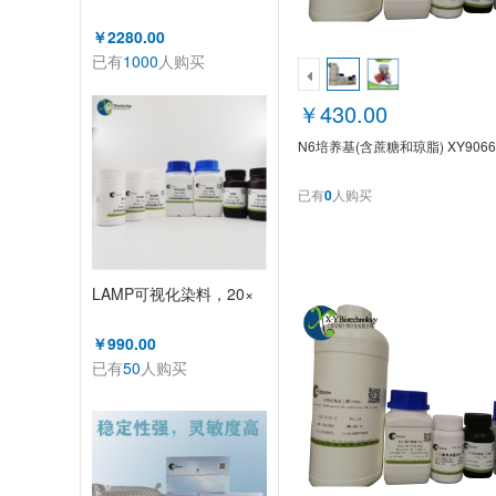
￥2280.00
已有
1000
人购买
￥430.00
N6培养基(含蔗糖和琼脂) XY9066
已有
0
人购买
LAMP可视化染料，20×
￥990.00
已有
50
人购买