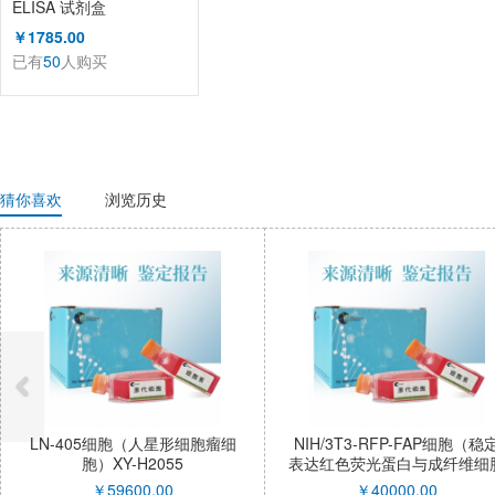
ELISA 试剂盒
￥1785.00
已有
50
人购买
猜你喜欢
浏览历史
LN-405细胞（人星形细胞瘤细
NIH/3T3-RFP-FAP细胞（稳
胞）XY-H2055
表达红色荧光蛋白与成纤维细
激活蛋白α小鼠胚胎成纤维
￥
59600.00
￥
40000.00