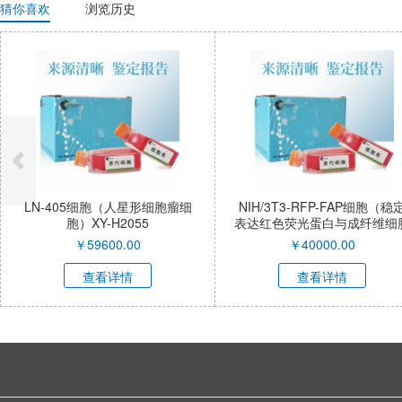
猜你喜欢
浏览历史
LN-405细胞（人星形细胞瘤细
NIH/3T3-RFP-FAP细胞（稳定
胞）XY-H2055
表达红色荧光蛋白与成纤维细胞
激活蛋白α小鼠胚胎成纤维细
￥
59600.00
￥
40000.00
胞）XY-M053R-SL
查看详情
查看详情