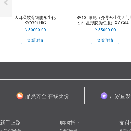
人耳朵软骨细胞永生化
SV40T细胞（介导永生化西门
XY9321HIC
尔牛星形胶质细胞）XY-C041
QI
￥
50000.00
￥
55000.00
查看详情
查看详情
品类齐全 在线比价
厂家直发
新手上路
购物指南
支付
如何成为会员
注册新会员
发票说