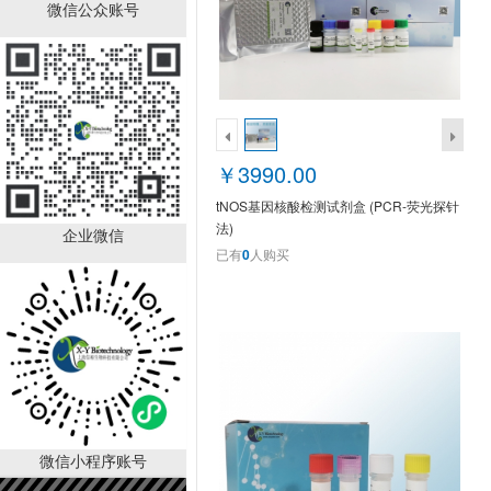
GS AntiQ qPCR SYBR
微信公众账号
Green Master Mix
XY9A2465
￥1200.00
已有
0
人购买
￥3990.00
tNOS基因核酸检测试剂盒 (PCR-荧光探针
法)
企业微信
已有
0
人购买
UnionScript First-strand
cDNA Synthesis Mix for
qPCR(with dsDNase)
￥1890.00
XY9A2363
已有
0
人购买
微信小程序账号