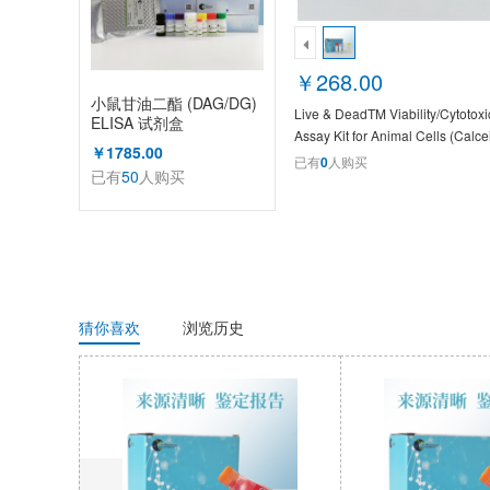
￥268.00
小鼠甘油二酯 (DAG/DG)
Live & DeadTM Viability/Cytotoxic
ELISA 试剂盒
Assay Kit for Animal Cells (Calc
￥1785.00
EthD-1) XY9023S
已有
0
人购买
已有
50
人购买
猜你喜欢
浏览历史