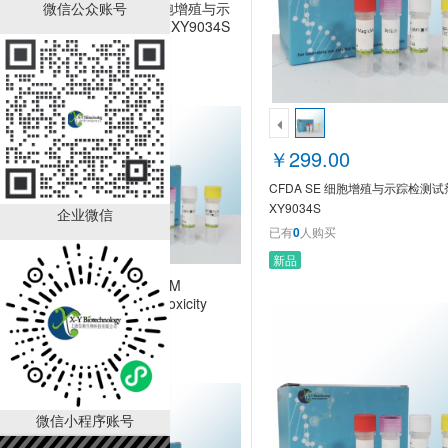
微信公众账号
CFDA SE 细胞增殖与示
踪检测试剂盒 XY9034S
￥299.00
已有
0
人购买
￥299.00
CFDA SE 细胞增殖与示踪检测
XY9034S
企业微信
已有
0
人购买
新品
Live & DeadTM
Viability/Cytotoxicity
Assay Kit for Bacteria
￥678.00
Cells XY9060S
已有
0
人购买
微信小程序账号