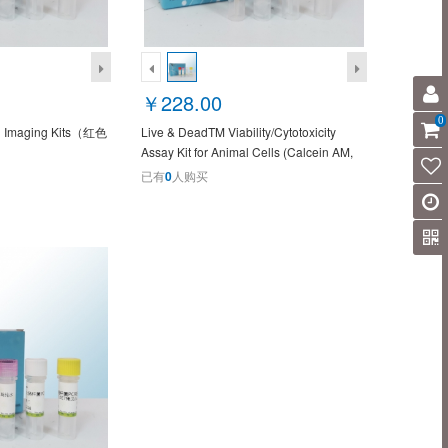
￥228.00
0
U Imaging Kits（红色
Live & DeadTM Viability/Cytotoxicity
Assay Kit for Animal Cells (Calcein AM,
PI) XY9037S
已有
0
人购买