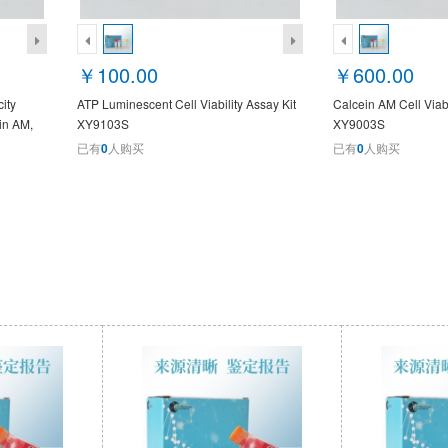
￥100.00
￥600.00
ity
ATP Luminescent Cell Viability Assay Kit
Calcein AM Cell Viabi
ein AM,
XY9103S
XY9003S
已有
0
人购买
已有
0
人购买