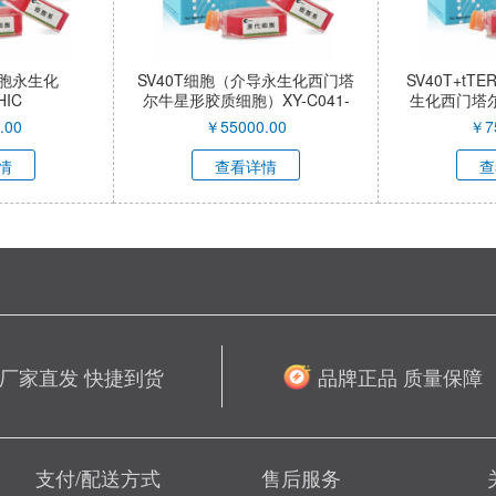
胞永生化
SV40T细胞（介导永生化西门塔
SV40T+t
HIC
尔牛星形胶质细胞）XY-C041-
生化西门塔
QI
XY-
.00
￥
55000.00
￥
7
情
查看详情
查
厂家直发 快捷到货
品牌正品 质量保障
支付/配送方式
售后服务