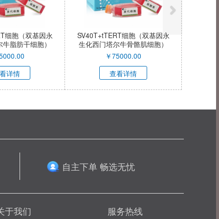
TERT细胞（双基因永
SV40T+tTERT细胞（双基因永
尔牛脂肪干细胞）
生化西门塔尔牛骨骼肌细胞）
C040-QI
XY-C039-QI
5000.00
￥
75000.00
看详情
查看详情
自主下单 畅选无忧
关于我们
服务热线