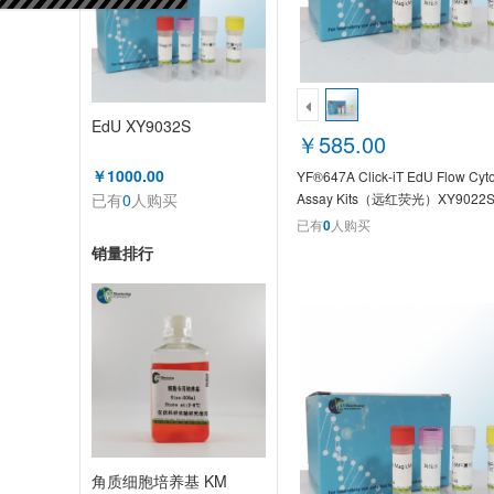
EdU XY9032S
￥585.00
￥1000.00
YF®647A Click-iT EdU Flow Cyt
已有
0
人购买
Assay Kits（远红荧光）XY9022
已有
0
人购买
销量排行
角质细胞培养基 KM