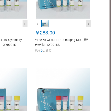
￥288.00
 Flow Cytometry
YF®555 Click-iT EdU Imaging Kits（橙红
光）XY9021S
色荧光）XY9016S
已有
0
人购买