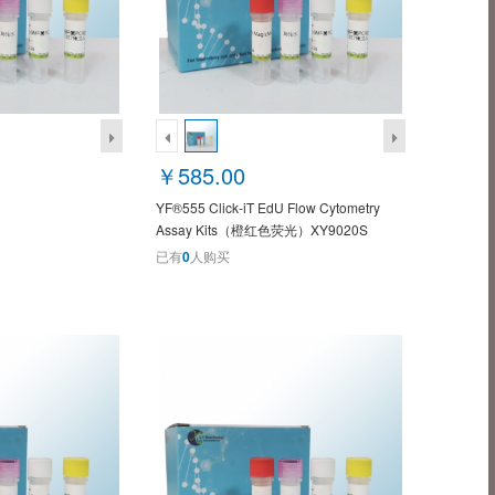
￥585.00
YF®555 Click-iT EdU Flow Cytometry
Assay Kits（橙红色荧光）XY9020S
已有
0
人购买