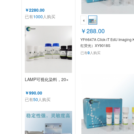
￥2280.00
已有
1000
人购买
￥288.00
YF®647A Click-iT EdU Imaging
红荧光）XY9018S
已有
0
人购买
LAMP可视化染料，20×
￥990.00
已有
50
人购买