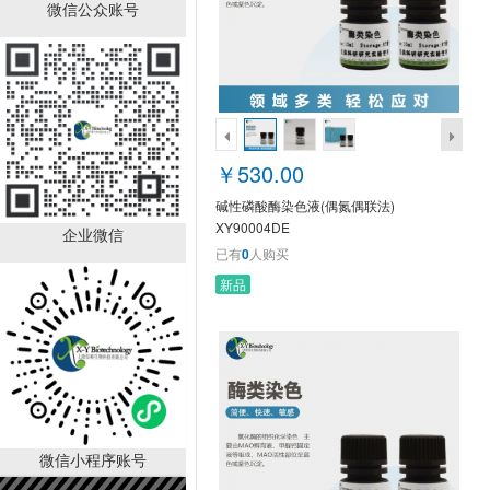
碱性磷酸酶染色液(偶氮
微信公众账号
偶联法) XY90004DE
￥530.00
已有
0
人购买
￥530.00
碱性磷酸酶染色液(偶氮偶联法)
XY90004DE
企业微信
已有
0
人购买
新品
中性粒细胞碱性磷酸酶染
色液(NAP) XY90003DE
￥630.00
已有
0
人购买
微信小程序账号