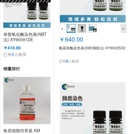
单胺氧化酶染色液(NBT
￥640.00
法) XY90091DE
￥410.00
氨基肽酶染色液(同时偶联法) XY90025DE
已有
0
人购买
已有
0
人购买
销量排行
角质细胞培养基 KM