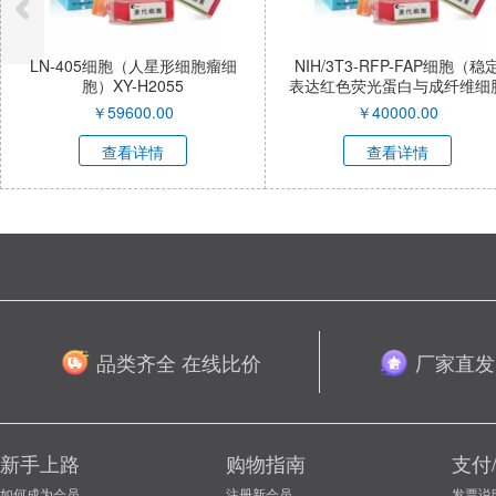
（人星形细胞瘤细
NIH/3T3-RFP-FAP细胞（稳定
HAP1细
H2055
表达红色荧光蛋白与成纤维细胞
细胞
激活蛋白α小鼠胚胎成纤维细
00.00
￥
40000.00
胞）XY-M053R-SL
详情
查看详情
品类齐全 在线比价
厂家直发
新手上路
购物指南
支付
如何成为会员
注册新会员
发票说