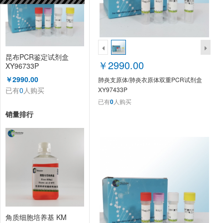
昆布PCR鉴定试剂盒
￥2990.00
XY96733P
￥2990.00
肺炎支原体/肺炎衣原体双重PCR试剂盒
已有
0
人购买
XY97433P
已有
0
人购买
销量排行
角质细胞培养基 KM