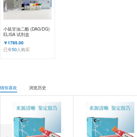
小鼠甘油二酯 (DAG/DG)
ELISA 试剂盒
￥1785.00
已有
50
人购买
猜你喜欢
浏览历史