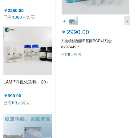
￥2280.00
已有
1000
人购买
￥2990.00
人核糖核酸酶P基因PCR试剂盒
XY97449P
已有
0
人购买
LAMP可视化染料，20×
￥990.00
已有
50
人购买