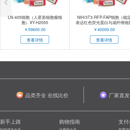
瘤细
NIH/3T3-RFP-FAP细胞（稳定
HAP1细胞（人慢性
表达红色荧光蛋白与成纤维细胞
细胞）XY-H17
激活蛋白α小鼠胚胎成纤维细
￥
40000.00
￥
2900.00
胞）XY-M053R-SL
查看详情
查看详情
品类齐全 在线比价
厂家直发
新手上路
购物指南
支付
如何成为会员
注册新会员
发票说