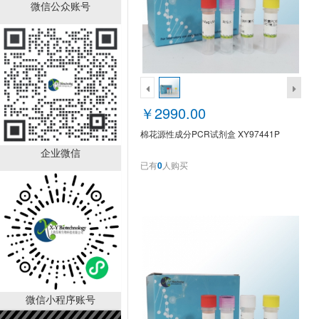
动物组织直扩PCR试剂盒
微信公众账号
XY96342P
￥700.00
已有
0
人购买
￥2990.00
棉花源性成分PCR试剂盒 XY97441P
企业微信
已有
0
人购买
植物组织直扩PCR试剂盒
XY96341P
￥700.00
已有
0
人购买
微信小程序账号