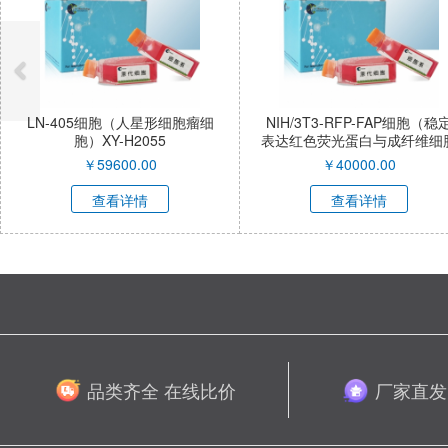
LN-405细胞（人星形细胞瘤细
NIH/3T3-RFP-FAP细胞（稳
胞）XY-H2055
表达红色荧光蛋白与成纤维细
激活蛋白α小鼠胚胎成纤维
￥
59600.00
￥
40000.00
胞）XY-M053R-SL
查看详情
查看详情
品类齐全 在线比价
厂家直发