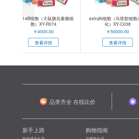
人食管成纤维细胞永生化
人耳朵软骨细
XY9154HIC
XY9321
￥
10500.00
￥
50000
查看详情
查看详
品类齐全 在线比价
新手上路
购物指南
如何成为会员
注册新会员