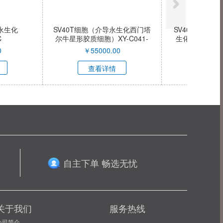
TERT细胞（双基因永
SV40T+tTERT细胞（双基因永
尔牛脂肪干细胞）
生化西门塔尔牛骨骼肌细胞）
C040-QI
XY-C039-QI
5000.00
￥
75000.00
看详情
查看详情
自主下单 畅选无忧
关于我们
服务热线
公司简介