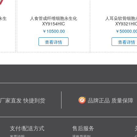
胞永生化
SV40T细胞（介导永生化西门塔
SV40T+t
HIC
尔牛星形胶质细胞）XY-C041-
生化西门塔
QI
XY-
.00
￥
55000.00
￥
7
情
查看详情
查
厂家直发 快捷到货
品牌正品 质量保障
支付/配送方式
售后服务
发票说明
退换货原则