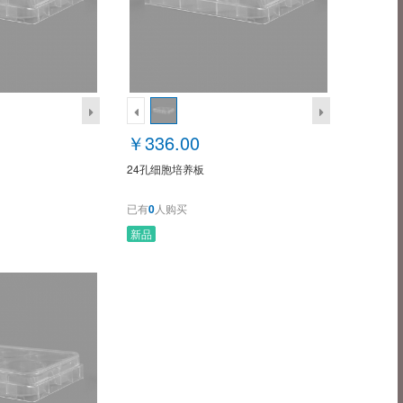
￥336.00
24孔细胞培养板
已有
0
人购买
新品