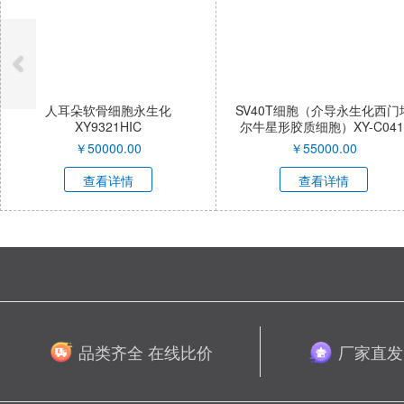
人耳朵软骨细胞永生化
SV40T细胞（介导永生化西门
XY9321HIC
尔牛星形胶质细胞）XY-C041
QI
￥
50000.00
￥
55000.00
查看详情
查看详情
品类齐全 在线比价
厂家直发