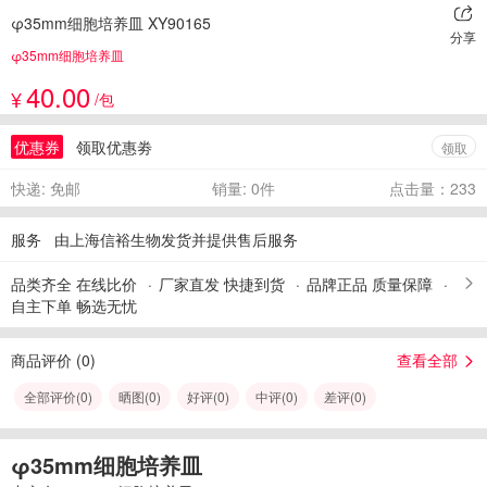
φ35mm细胞培养皿 XY90165
分享
φ35mm细胞培养皿
40.00
¥
/包
优惠券
领取优惠劵
领取
快递: 免邮
销量: 0件
点击量：233
服务
由上海信裕生物发货并提供售后服务
品类齐全 在线比价
厂家直发 快捷到货
品牌正品 质量保障
自主下单 畅选无忧
商品评价 (
0
)
查看全部
全部评价(
0
)
晒图(
0
)
好评(
0
)
中评(
0
)
差评(
0
)
φ35mm细胞培养皿