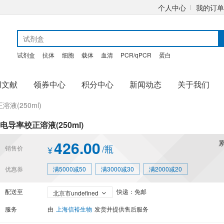
个人中心
我的订单
试剂盒
抗体
细胞
载体
血清
PCR/qPCR
蛋白
用文献
领券中心
积分中心
新闻动态
关于我们
液(250ml)
电导率校正溶液(250ml)
426.00
/瓶
销售价
¥
优惠券
满5000减50
满3000减30
满2000减20
配送至
快递：免邮
北京市undefined
服务
由
上海信裕生物
发货并提供售后服务