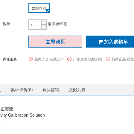
250ml×3
+
数量
瓶
库存99瓶
-
立即购买
加入购物车
商家服务
品类齐全 在线比价
厂家直发 快捷到货
品牌正品 质
性
累计评价(
0
)
购买咨询
文献列表
校正溶液
vity Calibration Solution
信