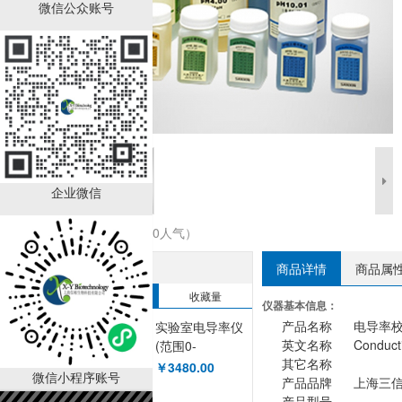
微信公众账号
企业微信
收藏商品（0人气）
热销排行榜
商品详情
商品属
销售量
收藏量
仪器基本信息：
产品名称
电导率
实验室电导率仪
英文名称
Conducti
(范围0-
其它名称
200mS/cm, 精
￥3480.00
微信小程序账号
产品品牌
上海三
度±1.0%FS)
产品型号