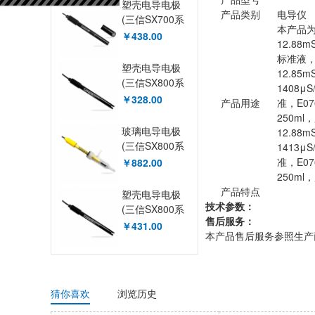
塑壳电导电极
产品类别
电导仪
(三信SX700系
本产品为
列电极, 8芯插
￥438.00
12.88m
口, K=10)
标准液，准
塑壳电导电极
12.85
(三信SX800系
1408μ
列电极, 8芯插
￥328.00
产品用途
准，E07
口, K=1)
250m
玻璃电导电极
12.88
(三信SX800系
1413μ
列电极, 8芯插
准，E07
￥882.00
口, 流通池)
250m
产品特点
塑壳电导电极
技术参数：
(三信SX800系
售后服务：
列电极, 8芯插
￥431.00
本产品售后服务参照生产
口, K=10)
猜你喜欢
浏览历史