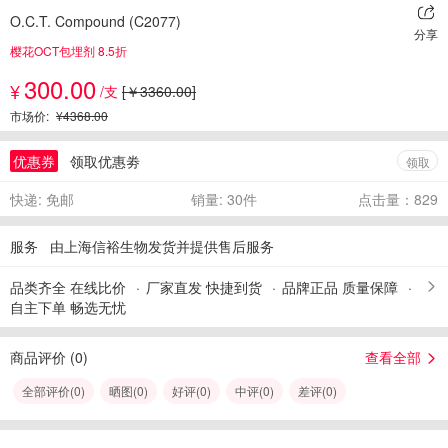
O.C.T. Compound (C2077)
分享
樱花OCT包埋剂 8.5折
300.00
¥
/支
[￥3360.00]
市场价:
¥4368.00
优惠券
领取优惠劵
领取
快递: 免邮
销量: 30件
点击量：829
服务
由上海信裕生物发货并提供售后服务
品类齐全 在线比价
厂家直发 快捷到货
品牌正品 质量保障
自主下单 畅选无忧
商品评价 (
0
)
查看全部
全部评价(
0
)
晒图(
0
)
好评(
0
)
中评(
0
)
差评(
0
)