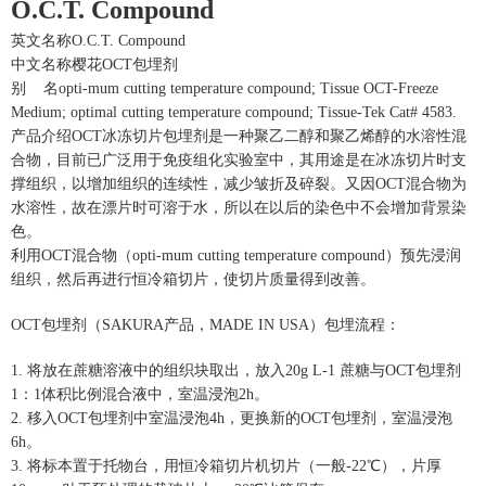
O.C.T. Compound
英文名称O.C.T. Compound
中文名称樱花OCT包埋剂
别 名opti-mum cutting temperature compound; Tissue OCT-Freeze
Medium; optimal cutting temperature compound; Tissue-Tek Cat# 4583.
产品介绍OCT冰冻切片包埋剂是一种聚乙二醇和聚乙烯醇的水溶性混
合物，目前已广泛用于免疫组化实验室中，其用途是在冰冻切片时支
撑组织，以增加组织的连续性，减少皱折及碎裂。又因OCT混合物为
水溶性，故在漂片时可溶于水，所以在以后的染色中不会增加背景染
色。
利用OCT混合物（opti-mum cutting temperature compound）预先浸润
组织，然后再进行恒冷箱切片，使切片质量得到改善。
OCT包埋剂（SAKURA产品，MADE IN USA）包埋流程：
1. 将放在蔗糖溶液中的组织块取出，放入20g L-1 蔗糖与OCT包埋剂
1：1体积比例混合液中，室温浸泡2h。
2. 移入OCT包埋剂中室温浸泡4h，更换新的OCT包埋剂，室温浸泡
6h。
3. 将标本置于托物台，用恒冷箱切片机切片（一般-22℃），片厚